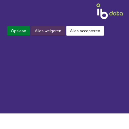
Opslaan
Alles weigeren
Alles accepteren
Contact
IB is een dataleverancier en verkoopt
geen artikelen. Heeft u vragen over onze
dienstverlening? Aarzel niet om
contact
met ons op te nemen:
IB
Data B.V.
Vestdijk 61
5611 CA Eindhoven
Tel:
+31 (0)40 - 30 41 42 0
Mail:
ofni
ln.bi@
Openingstijden: 8:30 - 18:00