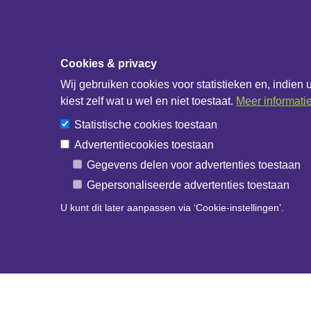
Cookies & privacy
Wij gebruiken cookies voor statistieken en, indien 
kiest zelf wat u wel en niet toestaat.
Meer informati
Diensten & Producten
Over 
Statistische cookies toestaan
Advertentiecookies toestaan
Fabrikanten
IB Data
Gegevens delen voor advertenties toestaan
Handelshuizen
IB Net
Gepersonaliseerde advertenties toestaan
Bouwbedrijven
U kunt dit later aanpassen via ‘Cookie-instellingen’.
IB Catalogus
IB API documentatie