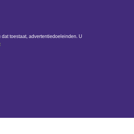
u dat toestaat, advertentiedoeleinden. U
e
het bedrijf
Overig
Updateoverzicht
werk
Update melden
Contactformulier
Algemene voorwaarden
Privacybeleid
Cookiebeleid
Cookie-instellingen