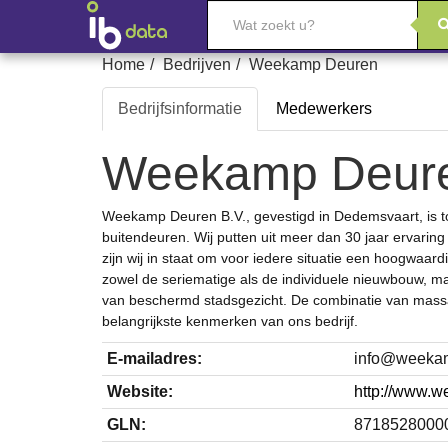
Skip
Home
Bedrijven
Weekamp Deuren
to
Bedrijfsinformatie
Medewerkers
content
Weekamp Deur
Weekamp Deuren B.V., gevestigd in Dedemsvaart, is 
buitendeuren. Wij putten uit meer dan 30 jaar ervari
zijn wij in staat om voor iedere situatie een hoogwaa
zowel de seriematige als de individuele nieuwbouw, m
van beschermd stadsgezicht. De combinatie van massa
belangrijkste kenmerken van ons bedrijf.
E-mailadres:
ofni
ln.neru
Website:
http://www.w
GLN:
8718528000