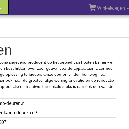
Winkelwagen
en
toonaangevend producent op het gebied van houten binnen- en
ng en beschikken over zeer geavanceerde apparatuur. Daarmee
rdige oplossing te bieden. Onze deuren vinden hun weg naar
aar ook naar de grootschalige woningrenovatie en de renovatie
productie en maatwerk in enkele stuks is dan ook een van de
ed-pmakeew@
eekamp-deuren.nl/
007