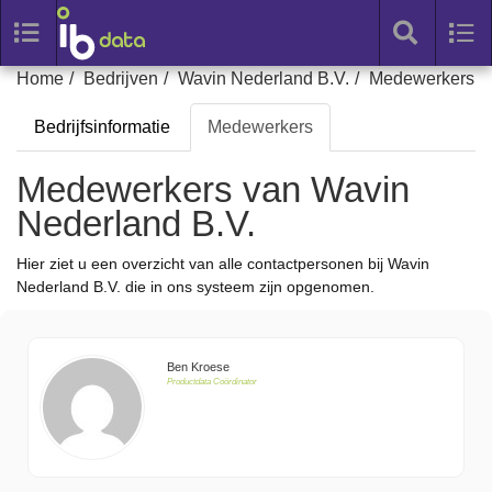
Toggle
Tog
search
nav
Skip
Home
Bedrijven
Wavin Nederland B.V.
Medewerkers
to
Bedrijfsinformatie
Medewerkers
content
Medewerkers van Wavin
Nederland B.V.
Hier ziet u een overzicht van alle contactpersonen bij Wavin
Nederland B.V. die in ons systeem zijn opgenomen.
Ben Kroese
Productdata Coördinator