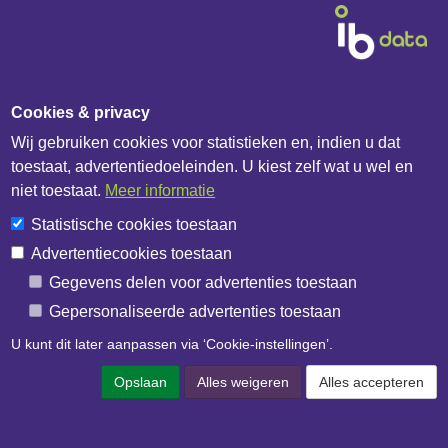
Cookies & privacy
Wij gebruiken cookies voor statistieken en, indien u dat
Diensten & Producten
toestaat, advertentiedoeleinden. U kiest zelf wat u wel en
niet toestaat.
Meer informatie
Fabrikanten
Statistische cookies toestaan
Handelshuizen
Advertentiecookies toestaan
Bouwbedrijven
Gegevens delen voor advertenties toestaan
IB Catalogus
Gepersonaliseerde advertenties toestaan
IB API documentatie
U kunt dit later aanpassen via ‘Cookie-instellingen’.
Over het bedrijf
Opslaan
Alles weigeren
Alles accepteren
IB Data
IB Netwerk