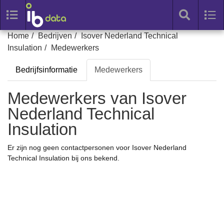
Toggle
Tog
search
nav
Skip
Home
Bedrijven
Isover Nederland Technical
to
Insulation
Medewerkers
content
Bedrijfsinformatie
Medewerkers
Medewerkers van Isover
Nederland Technical
Insulation
Er zijn nog geen contactpersonen voor Isover Nederland
Technical Insulation bij ons bekend.