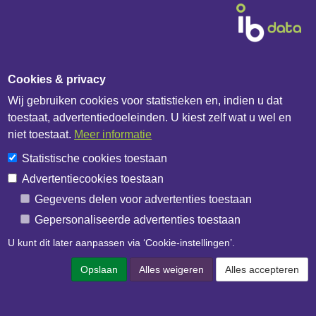
Cookies & privacy
Wij gebruiken cookies voor statistieken en, indien u dat
Diensten & Producten
toestaat, advertentiedoeleinden. U kiest zelf wat u wel en
niet toestaat.
Meer informatie
Fabrikanten
Statistische cookies toestaan
Handelshuizen
Advertentiecookies toestaan
Bouwbedrijven
Gegevens delen voor advertenties toestaan
IB Catalogus
Gepersonaliseerde advertenties toestaan
IB API documentatie
U kunt dit later aanpassen via ‘Cookie-instellingen’.
Over het bedrijf
Opslaan
Alles weigeren
Alles accepteren
IB Data
IB Netwerk