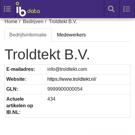
Toggle
Tog
search
nav
Skip
Home
Bedrijven
Troldtekt B.V.
to
Bedrijfsinformatie
Medewerkers
content
Troldtekt B.V.
E-mailadres:
ofni
moc.tketdlort@
Website:
https://www.troldtekt.nl/
GLN:
9999900000054
Actuele
434
artikelen op
IB.NL: