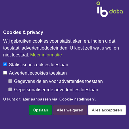
Cookies & privacy
Wij gebruiken cookies voor statistieken en, indien u dat
Diensten & Producten
toestaat, advertentiedoeleinden. U kiest zelf wat u wel en
niet toestaat.
Meer informatie
Fabrikanten
Statistische cookies toestaan
Handelshuizen
Advertentiecookies toestaan
Bouwbedrijven
Gegevens delen voor advertenties toestaan
IB Catalogus
Gepersonaliseerde advertenties toestaan
IB API documentatie
U kunt dit later aanpassen via ‘Cookie-instellingen’.
Over het bedrijf
Opslaan
Alles weigeren
Alles accepteren
IB Data
IB Netwerk