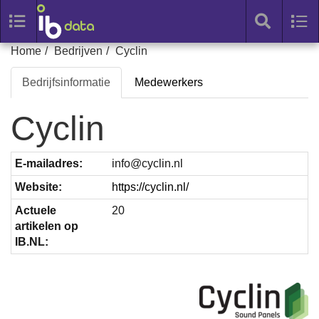
Toggle
Tog
search
nav
Skip
Home
Bedrijven
Cyclin
to
Bedrijfsinformatie
Medewerkers
content
Cyclin
E-mailadres:
ofni
ln.nilcyc@
Website:
https://cyclin.nl/
Actuele
20
artikelen op
IB.NL: