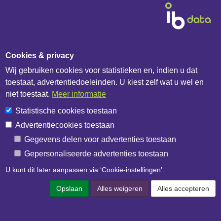
Cookies & privacy
Wij gebruiken cookies voor statistieken en, indien u dat
Diensten & Producten
toestaat, advertentiedoeleinden. U kiest zelf wat u wel en
niet toestaat.
Meer informatie
Fabrikanten
Statistische cookies toestaan
Handelshuizen
Advertentiecookies toestaan
Bouwbedrijven
Gegevens delen voor advertenties toestaan
IB Catalogus
Gepersonaliseerde advertenties toestaan
IB API documentatie
U kunt dit later aanpassen via ‘Cookie-instellingen’.
Over het bedrijf
Opslaan
Alles weigeren
Alles accepteren
IB Data
IB Netwerk