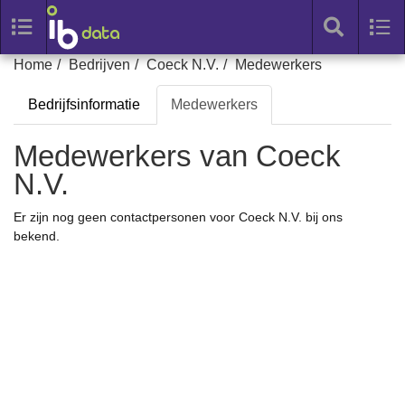
Toggle
Tog
search
nav
Skip
Home
Bedrijven
Coeck N.V.
Medewerkers
to
Bedrijfsinformatie
Medewerkers
content
Medewerkers van Coeck
N.V.
Er zijn nog geen contactpersonen voor Coeck N.V. bij ons
bekend.