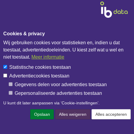
Cookies & privacy
Wij gebruiken cookies voor statistieken en, indien u dat
Diensten & Producten
toestaat, advertentiedoeleinden. U kiest zelf wat u wel en
niet toestaat.
Meer informatie
Fabrikanten
Statistische cookies toestaan
Handelshuizen
Advertentiecookies toestaan
Bouwbedrijven
Gegevens delen voor advertenties toestaan
IB Catalogus
Gepersonaliseerde advertenties toestaan
IB API documentatie
U kunt dit later aanpassen via ‘Cookie-instellingen’.
Over het bedrijf
Opslaan
Alles weigeren
Alles accepteren
IB Data
IB Netwerk