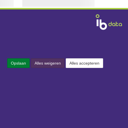
Contact
IB is een dataleverancier en verkoopt
Opslaan
Alles weigeren
Alles accepteren
geen artikelen. Heeft u vragen over onze
dienstverlening? Aarzel niet om
contact
met ons op te nemen:
IB
Data B.V.
Vestdijk 61
5611 CA Eindhoven
Tel:
+31 (0)40 - 30 41 42 0
Mail:
ofni
ln.bi@
Openingstijden: 8:30 - 18:00