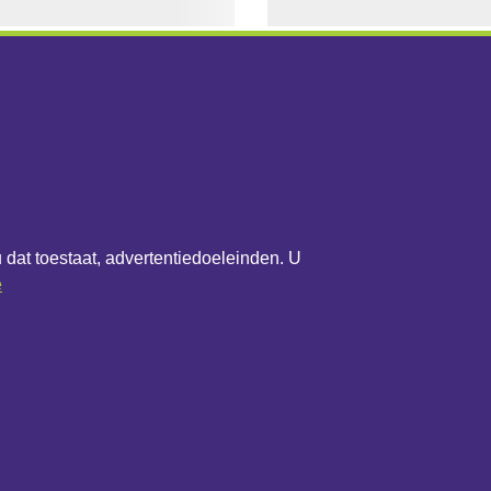
het bedrijf
Overig
Updateoverzicht
u dat toestaat, advertentiedoeleinden. U
werk
Update melden
e
Contactformulier
Algemene voorwaarden
Privacybeleid
Cookiebeleid
Cookie-instellingen