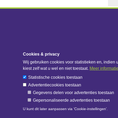
Diensten & Producten
Over 
Cookies & privacy
Fabrikanten
IB Data
Wij gebruiken cookies voor statistieken en, indien 
Handelshuizen
IB Net
kiest zelf wat u wel en niet toestaat.
Meer informati
Bouwbedrijven
Statistische cookies toestaan
IB Catalogus
Advertentiecookies toestaan
IB API documentatie
Gegevens delen voor advertenties toestaan
Gepersonaliseerde advertenties toestaan
U kunt dit later aanpassen via ‘Cookie-instellingen’.