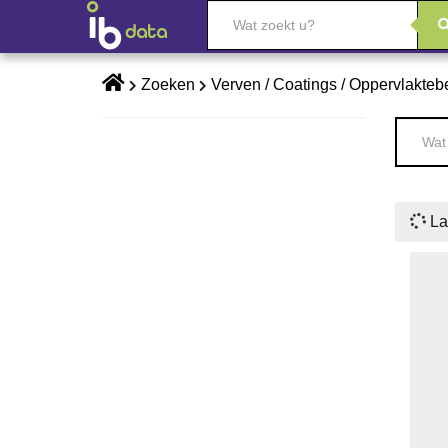
Skip
Zoeken
Verven / Coatings / Oppervlakte
to
content
La