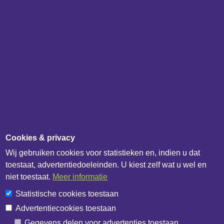
IB Catalogus
IB API documentatie
Over het bedrijf
IB Data
IB Netwerk
Overig
Updateoverzicht
Cookies & privacy
Update melden
Wij gebruiken cookies voor statistieken en, indien u dat
Contactformulier
toestaat, advertentiedoeleinden. U kiest zelf wat u wel en
Algemene voorwaarden
niet toestaat.
Meer informatie
Privacybeleid
Statistische cookies toestaan
Cookiebeleid
Advertentiecookies toestaan
Cookie-instellingen
Gegevens delen voor advertenties toestaan