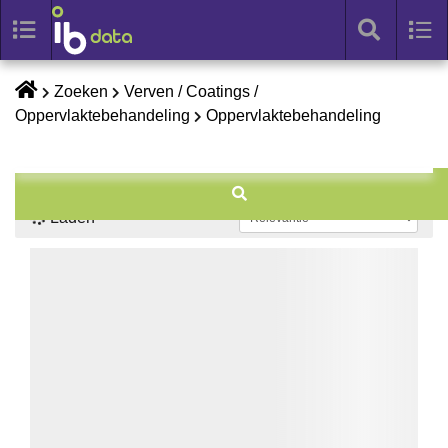
Toggle
Tog
search
nav
Skip
Zoeken
Verven / Coatings /
to
Oppervlaktebehandeling
Oppervlaktebehandeling
content
Laden