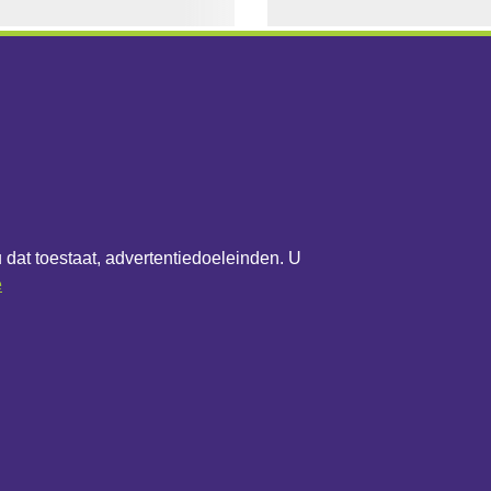
het bedrijf
Overig
Updateoverzicht
u dat toestaat, advertentiedoeleinden. U
werk
Update melden
e
Contactformulier
Algemene voorwaarden
Privacybeleid
Cookiebeleid
Cookie-instellingen