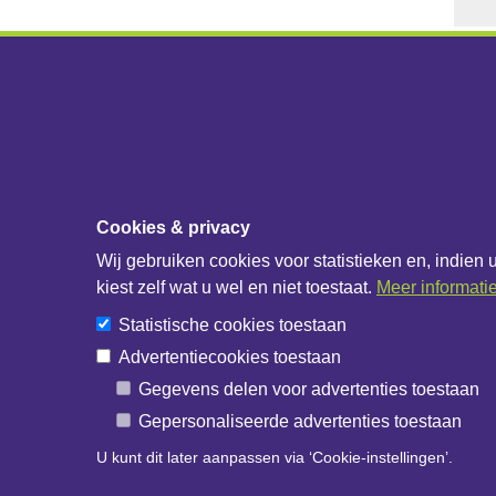
Diensten & Producten
Over 
Cookies & privacy
Fabrikanten
IB Data
Wij gebruiken cookies voor statistieken en, indien 
Handelshuizen
IB Net
kiest zelf wat u wel en niet toestaat.
Meer informati
Bouwbedrijven
Statistische cookies toestaan
IB Catalogus
Advertentiecookies toestaan
IB API documentatie
Gegevens delen voor advertenties toestaan
Gepersonaliseerde advertenties toestaan
U kunt dit later aanpassen via ‘Cookie-instellingen’.