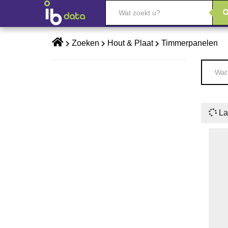
Skip
Zoeken
Hout & Plaat
Timmerpanelen
to
content
La