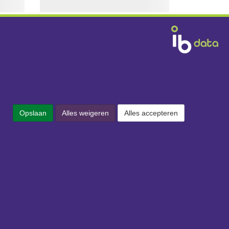
Contact
IB is een dataleverancier en verkoopt
Opslaan
Alles weigeren
Alles accepteren
geen artikelen. Heeft u vragen over onze
dienstverlening? Aarzel niet om
contact
met ons op te nemen:
IB
Data B.V.
Vestdijk 61
5611 CA Eindhoven
Tel:
+31 (0)40 - 30 41 42 0
Mail:
ofni
ln.bi@
Openingstijden: 8:30 - 18:00