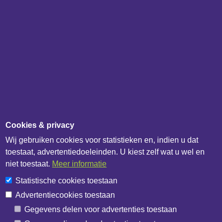
IB Catalogus
IB API documentatie
Over het bedrijf
IB Data
IB Netwerk
Overig
Updateoverzicht
Cookies & privacy
Update melden
Wij gebruiken cookies voor statistieken en, indien u dat
Contactformulier
toestaat, advertentiedoeleinden. U kiest zelf wat u wel en
Algemene voorwaarden
niet toestaat.
Meer informatie
Privacybeleid
Statistische cookies toestaan
Cookiebeleid
Advertentiecookies toestaan
Cookie-instellingen
Gegevens delen voor advertenties toestaan