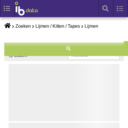
Toggle
Tog
search
nav
Skip
Zoeken
Lijmen / Kitten / Tapes
Lijmen
to
content
Laden