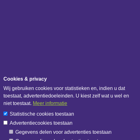
IB Catalogus
IB API documentatie
Over het bedrijf
IB Data
IB Netwerk
Overig
Updateoverzicht
Cookies & privacy
Update melden
Wij gebruiken cookies voor statistieken en, indien u dat
Contactformulier
toestaat, advertentiedoeleinden. U kiest zelf wat u wel en
Algemene voorwaarden
niet toestaat.
Meer informatie
Privacybeleid
Statistische cookies toestaan
Cookiebeleid
Advertentiecookies toestaan
Cookie-instellingen
Gegevens delen voor advertenties toestaan