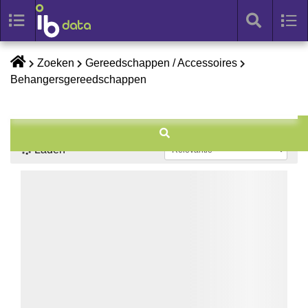
Toggle
Tog
search
nav
Skip
Zoeken
Gereedschappen / Accessoires
to
Behangersgereedschappen
content
Laden