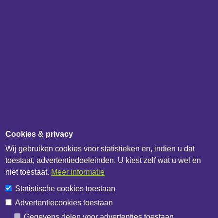
IB Catalogus
IB API documentatie
Over het bedrijf
IB Data
IB Netwerk
Overig
Updateoverzicht
Cookies & privacy
Update melden
Wij gebruiken cookies voor statistieken en, indien u dat
Contactformulier
toestaat, advertentiedoeleinden. U kiest zelf wat u wel en
Algemene voorwaarden
niet toestaat.
Meer informatie
Privacybeleid
Statistische cookies toestaan
Cookiebeleid
Advertentiecookies toestaan
Cookie-instellingen
Gegevens delen voor advertenties toestaan