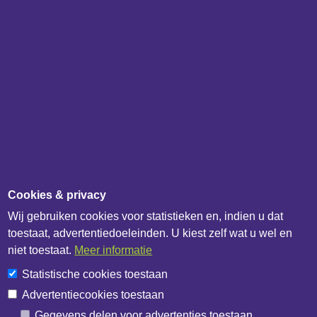
IB Catalogus
IB API documentatie
Over het bedrijf
IB Data
IB Netwerk
Overig
Updateoverzicht
Cookies & privacy
Update melden
Wij gebruiken cookies voor statistieken en, indien u dat
Contactformulier
toestaat, advertentiedoeleinden. U kiest zelf wat u wel en
Algemene voorwaarden
niet toestaat.
Meer informatie
Privacybeleid
Statistische cookies toestaan
Cookiebeleid
Advertentiecookies toestaan
Cookie-instellingen
Gegevens delen voor advertenties toestaan