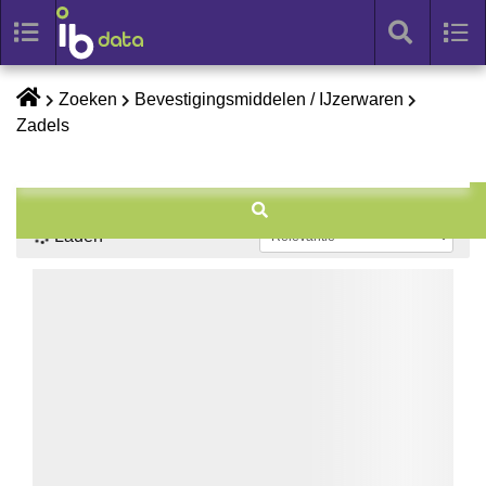
Toggle
Tog
search
nav
Skip
Zoeken
Bevestigingsmiddelen / IJzerwaren
to
Zadels
content
Laden